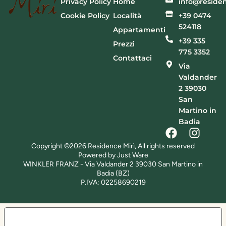
Privacy Policy
Home
info@residen
Cookie Policy
Località
+39 0474
524118
Appartamenti
+39 335
Prezzi
775 3352
Contattaci
Via
Valdander
2 39030
San
Martino in
Badia
Copyright ©2026 Residence Mirì, All rights reserved
Powered by Just Ware
WINKLER FRANZ - Via Valdander 2 39030 San Martino in
Badia (BZ)
P.IVA: 02258690219
LE TUE PREFERENZE RELATIVE ALLA PRIVACY