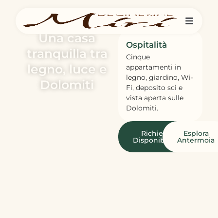
Una casa
Ospitalità
tranquilla tra
Cinque
legno, luce e
appartamenti in
legno, giardino, Wi-
Dolomiti
Fi, deposito sci e
vista aperta sulle
Dolomiti.
Richiedi
Esplora
Disponibilità
Antermoia