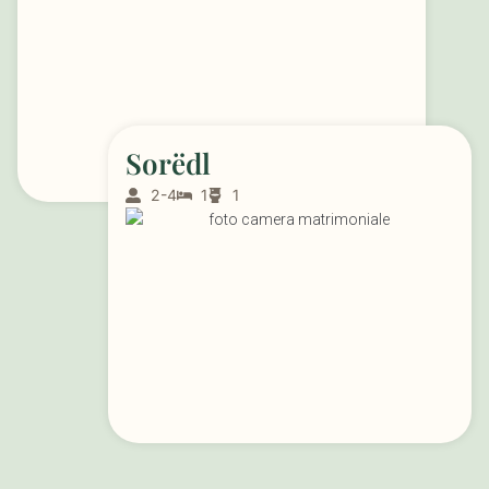
Sorëdl
2-4
1
1