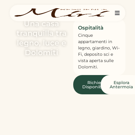
Una casa
Ospitalità
tranquilla tra
Cinque
legno, luce e
appartamenti in
legno, giardino, Wi-
Dolomiti
Fi, deposito sci e
vista aperta sulle
Dolomiti.
Richiedi
Esplora
Disponibilità
Antermoia