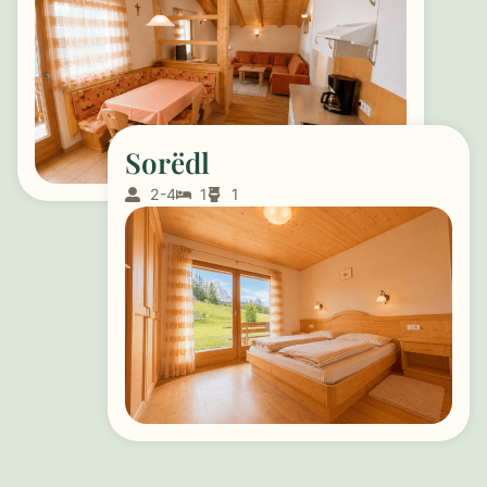
Sorëdl
2-4
1
1