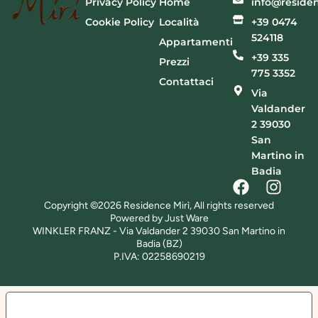
Privacy Policy
Home
info@residen
Cookie Policy
Località
+39 0474
524118
Appartamenti
+39 335
Prezzi
775 3352
Contattaci
Via
Valdander
2 39030
San
Martino in
Badia
Copyright ©2026 Residence Mirì, All rights reserved
Powered by Just Ware
WINKLER FRANZ - Via Valdander 2 39030 San Martino in
Badia (BZ)
P.IVA: 02258690219
LE TUE PREFERENZE RELATIVE ALLA PRIVACY