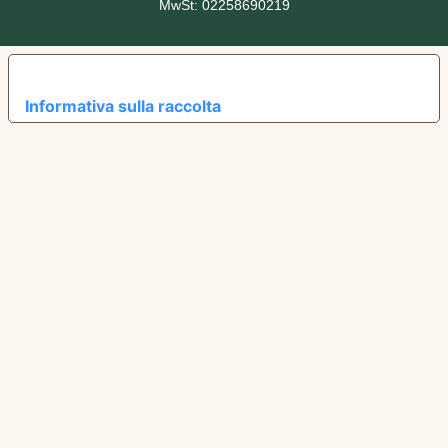
MwSt: 02258690219
LE TUE PREFERENZE RELATIVE ALLA PRIVACY
Informativa sulla raccolta