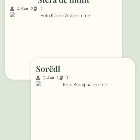
4-6
2
2
Sorëdl
2-4
1
1