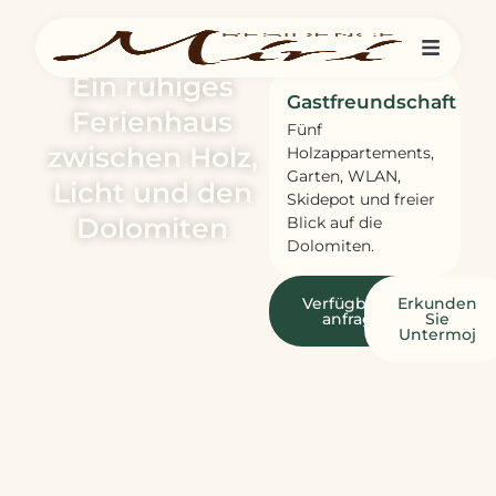
Ein ruhiges
Gastfreundschaft
Ferienhaus
Fünf
zwischen Holz,
Holzappartements,
Garten, WLAN,
Licht und den
Skidepot und freier
Dolomiten
Blick auf die
Dolomiten.
Verfügbarkeit
Erkunden
anfragen
Sie
Untermoj