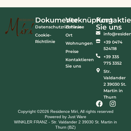
Dokumente
Verknüpfung
Kontakti
Sie uns
Datenschutzrichtlinie
Zuhause
info@residen
Cookie-
Ort
Richtlinie
+39 0474
Wohnungen
524118
Preise
+39 335
Kontaktieren
775 3352
Sie uns
Str.
Valdander
2 39030 St.
Martin in
Thurn
Copyright ©2026 Residence Mirì, All rights reserved
Powered by Just Ware
WINKLER FRANZ - Str. Valdander 2 39030 St. Martin in
Thurn (BZ)