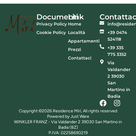
Documenti
Link
Contattac
Privacy Policy
Home
info@residen
Cookie Policy
Località
+39 0474
524118
Appartamenti
+39 335
Prezzi
775 3352
Contattaci
Via
Valdander
2 39030
San
Martino in
Badia
Copyright ©2026 Residence Mirì, All rights reserved
Powered by Just Ware
WINKLER FRANZ - Via Valdander 2 39030 San Martino in
Badia (BZ)
P.IVA: 02258690219