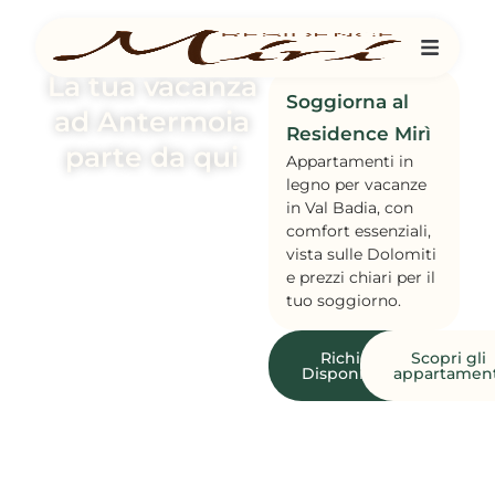
La tua vacanza
Soggiorna al
ad Antermoia
Residence Mirì
parte da qui
Appartamenti in
legno per vacanze
in Val Badia, con
comfort essenziali,
vista sulle Dolomiti
e prezzi chiari per il
tuo soggiorno.
Richiedi
Scopri gli
Disponibilità
appartament